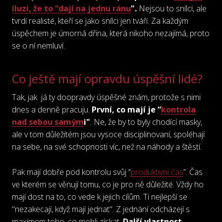
iluzi, že to “dají na jednu ránu
".
Nejsou to snílci, ale
tvrdí realisté, kteří se jako snílci jen tváří. Za každým
úspěchem je úmorná dřina, která nikoho nezajímá, proto
se o ní nemluví.
Co ještě mají opravdu úspěšní lidé?
Tak, jak já ty doopravdy úspěšné znám, protože s nimi
dnes a denně pracuju.
První, co mají je “
kontrola
nad sebou samým
i"
. Ne, že by to byly chodící masky,
ale v tom důležitém jsou vysoce disciplinovaní, spoléhají
na sebe, na své schopnosti víc, než na náhody a štěstí.
Pak mají dobře pod kontrolu svůj “
produktivní čas
”. Čas
ve kterém se věnují tomu, co je pro ně důležité. Vždy ho
mají dost na to, co vede k jejich cílům. Ti nejlepší se
"nezakecají, když mají jednat". Z jednání odcházejí s
maximem toho, co mohli získat.
Další vlastnost