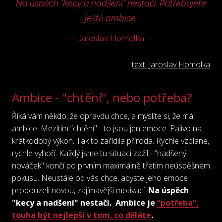
Na úspěch "kecy a nadšení" nestačí. Potřebujete
VY
ještě ambice.
T
—
Jaroslav Homolka
—
SPO
text: Jaroslav Homolka
REF
BLO
Ambice - "chtění", nebo potřeba?
POD
Říká vám někdo, že opravdu chce, a myslíte si, že má
KON
ambice. Mezitím “chtění" - to jsou jen emoce. Palivo na
krátkodobý výkon. Tak to zařídila příroda. Rychle vzplane,
ONL
rychle vyhoří. Každý jsme tu situaci zažil - “nadšený
WOR
nováček" končí po prvním maximálně třetím neúspěšném
MÍR
pokusu. Neustále od vás chce, abyste jeho emoce
probouzeli novou, zajímavější motivací.
Na úspěch
"kecy a nadšení" nestačí. Ambice je
“potřeba”,
touha být nejlepší v tom, co děláte
.