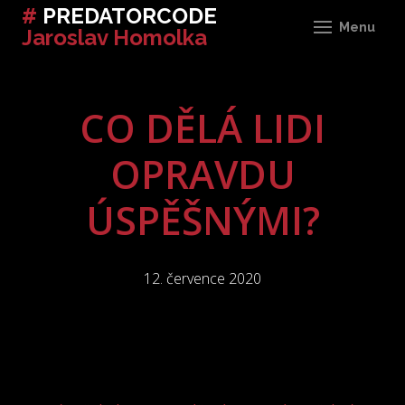
#
PREDATORCODE
Menu
Jaroslav Homolka
O J
WOR
CO DĚLÁ LIDI
SE
INF
OPRAVDU
VZ
ÚSPĚŠNÝMI?
ŘE
PŘÍ
12. července 2020
RO
VYT
OS
CE