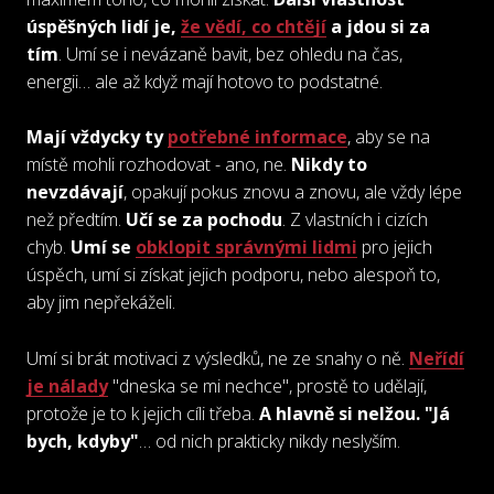
úspěšných lidí je,
že vědí, co chtějí
a jdou si za
tím
. Umí se i nevázaně bavit, bez ohledu na čas,
energii… ale až když mají hotovo to podstatné.
Mají vždycky ty
potřebné informace
, aby se na
místě mohli rozhodovat - ano, ne.
Nikdy to
nevzdávají
, opakují pokus znovu a znovu, ale vždy lépe
než předtím.
Učí se za pochodu
. Z vlastních i cizích
chyb.
Umí se
obklopit správnými lidmi
pro jejich
úspěch, umí si získat jejich podporu, nebo alespoň to,
aby jim nepřekáželi.
Umí si brát motivaci z výsledků, ne ze snahy o ně.
Neřídí
je nálady
"dneska se mi nechce", prostě to udělají,
protože je to k jejich cíli třeba.
A hlavně si nelžou. "Já
bych, kdyby"
… od nich prakticky nikdy neslyším.