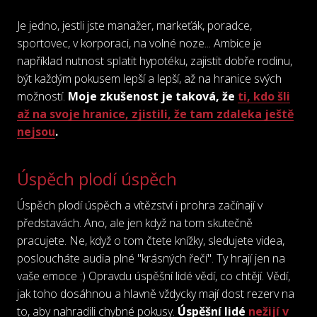
Je jedno, jestli jste manažer, markeťák, poradce,
sportovec, v korporaci, na volné noze... Ambice je
například nutnost splatit hypotéku, zajistit dobře rodinu,
být každým pokusem lepší a lepší, až na hranice svých
možností.
Moje zkušenost je taková, že
ti, kdo šli
až na svoje hranice, zjistili, že tam zdaleka ještě
nejsou
.
Úspěch plodí úspěch
​​Úspěch plodí úspěch a vítězství i prohra začínají v
představách. Ano, ale jen když na tom skutečně
pracujete. Ne, když o tom čtete knížky, sledujete videa,
posloucháte audia plné "krásných řečí". Ty hrají jen na
vaše emoce :) Opravdu úspěšní lidé vědí, co chtějí. Vědí,
jak toho dosáhnou a hlavně vždycky mají dost rezerv na
to, aby nahradili chybné pokusy.
Úspěšní lidé
nežijí v